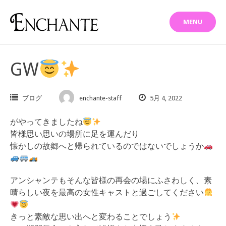
Skip
to
MENU
content
GW
ブログ
enchante-staff
5月 4, 2022
がやってきましたね
皆様思い思いの場所に足を運んだり
懐かしの故郷へと帰られているのではないでしょうか
アンシャンテもそんな皆様の再会の場にふさわしく、素
晴らしい夜を最高の女性キャストと過ごしてください
きっと素敵な思い出へと変わることでしょう