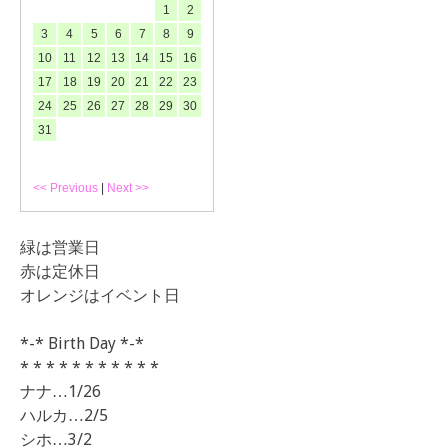
1
2
3
4
5
6
7
8
9
10
11
12
13
14
15
16
17
18
19
20
21
22
23
24
25
26
27
28
29
30
31
<< Previous
|
Next >>
緑は営業日
赤は定休日
オレンジはイベント日
*-* Birth Day *-*
* * * * * * * * * * *
ナナ…1/26
ハルカ…2/5
シホ…3/2