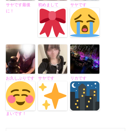
サヤです最後
初めまして
サヤです
に！
お久しぶりです
サヤです
リカです
まいです！