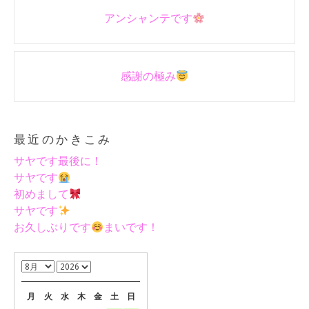
Post
アンシャンテです
navigation
感謝の極み
最近のかきこみ
サヤです最後に！
サヤです
初めまして
サヤです
お久しぶりです
まいです！
月
火
水
木
金
土
日