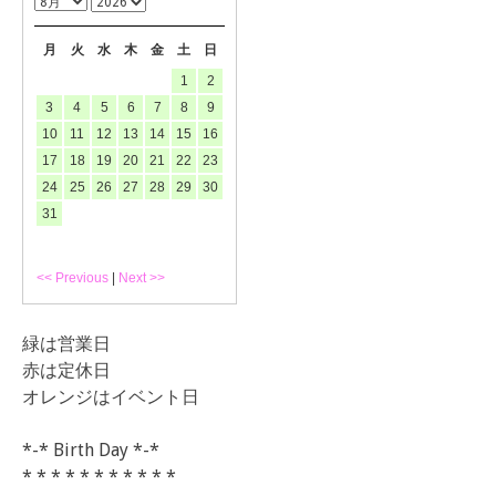
月
火
水
木
金
土
日
1
2
3
4
5
6
7
8
9
10
11
12
13
14
15
16
17
18
19
20
21
22
23
24
25
26
27
28
29
30
31
<< Previous
|
Next >>
緑は営業日
赤は定休日
オレンジはイベント日
*-* Birth Day *-*
* * * * * * * * * * *