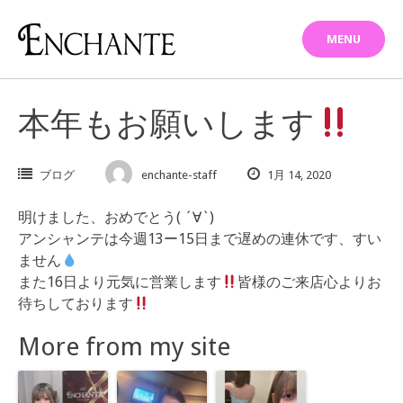
Skip
to
MENU
content
本年もお願いします
ブログ
enchante-staff
1月 14, 2020
明けました、おめでとう( ´∀`)
アンシャンテは今週13ー15日まで遅めの連休です、すい
ません
また16日より元気に営業します
皆様のご来店心よりお
待ちしております
More from my site