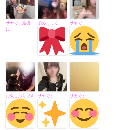
サヤです最後
初めまして
サヤです
に！
お久しぶりです
サヤです
リカです