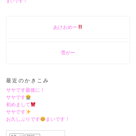
まいです！
Post
あけおめー
navigation
雪がー
最近のかきこみ
サヤです最後に！
サヤです
初めまして
サヤです
お久しぶりです
まいです！