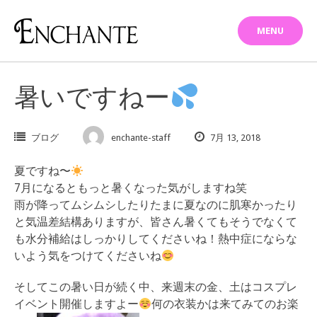
Skip
to
MENU
content
暑いですねー
ブログ
enchante-staff
7月 13, 2018
夏ですね〜
7月になるともっと暑くなった気がしますね笑
雨が降ってムシムシしたりたまに夏なのに肌寒かったり
と気温差結構ありますが、皆さん暑くてもそうでなくて
も水分補給はしっかりしてくださいね！熱中症にならな
いよう気をつけてくださいね
そしてこの暑い日が続く中、来週末の金、土はコスプレ
イベント開催しますよー
何の衣装かは来てみてのお楽