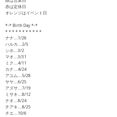
緑は営業日
赤は定休日
オレンジはイベント日
*-* Birth Day *-*
* * * * * * * * * * *
ナナ…1/26
ハルカ…2/5
シホ…3/2
マオ…3/31
ミク…4/11
カナ…4/24
アユム…5/28
サヤ…6/25
アズサ…7/19
ミサキ…8/12
ナオ…8/24
チアキ…8/25
チエ…10/6