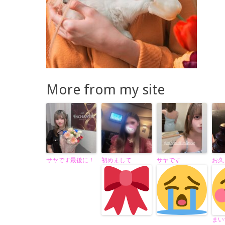
More from my site
サヤです最後に！
初めまして
サヤです
お久
まい