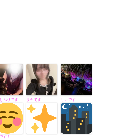
しぶりです
サヤです
リカです
です！