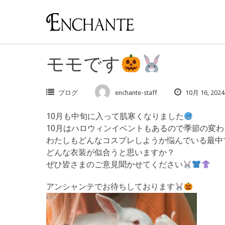
Skip
to
content
モモです
ブログ
enchante-staff
10月 16, 2024
10月も中旬に入って肌寒くなりました
10月はハロウィンイベントもあるので季節の変
わたしもどんなコスプレしようか悩んでいる最中
どんな衣装が似合うと思いますか？
ぜひ皆さまのご意見聞かせてください
アンシャンテでお待ちしております