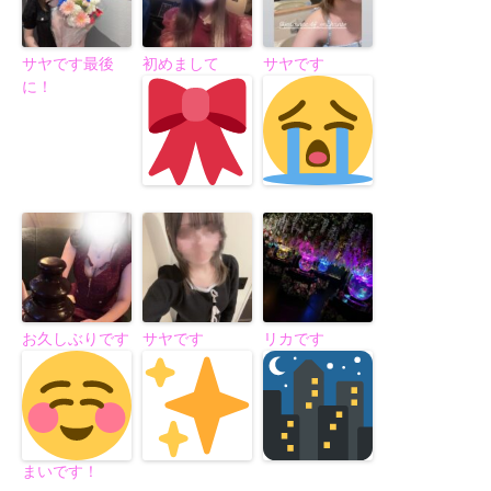
サヤです最後
初めまして
サヤです
に！
お久しぶりです
サヤです
リカです
まいです！