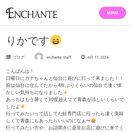
Skip
to
MENU
content
りかです
ブログ
enchante-staff
6月 17, 2024
こんばんは！
日曜日にカナちゃんと仙台に遊びに行って来ました！！
前は仙台に住んでたから4年ぶりくらいの仙台で凄く懐
かしい気持ちになりました
あっちはもう暑くて30度超えてて青森が涼しいくらいで
したよ
行ってみたいって話してた鮭専門店に行ったら凄く美味
しくて青森にもあったらいいのになぁ〜
行ってみたい方や、お話聞きに是非お店に遊びに来てく