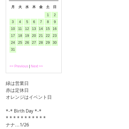
月
火
水
木
金
土
日
1
2
3
4
5
6
7
8
9
10
11
12
13
14
15
16
17
18
19
20
21
22
23
24
25
26
27
28
29
30
31
<< Previous
|
Next >>
緑は営業日
赤は定休日
オレンジはイベント日
*-* Birth Day *-*
* * * * * * * * * * *
ナナ…1/26