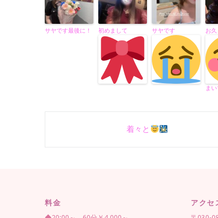
サヤです最後に！
初めまして
サヤです
お久
まい
Post
着々と
navigation
料金
アクセ
◆20:00～ 60分￥4,000～
〒030-0