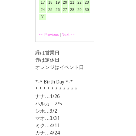
17
18
19
20
21
22
23
24
25
26
27
28
29
30
31
<< Previous
|
Next >>
緑は営業日
赤は定休日
オレンジはイベント日
*-* Birth Day *-*
* * * * * * * * * * *
ナナ…1/26
ハルカ…2/5
シホ…3/2
マオ…3/31
ミク…4/11
カナ…4/24