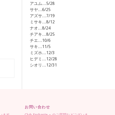
アユム…5/28
サヤ…6/25
アズサ…7/19
ミサキ…8/12
ナオ…8/24
チアキ…8/25
チエ…10/6
サキ…11/5
ミズホ…12/3
ヒデミ…12/28
シオリ…12/31
お問い合わせ
ています。
Club Enchante へのご質問などございま