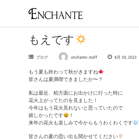
Skip
to
content
もえです
ブログ
enchante-staff
8月 30, 2023
もう夏も終わって秋がきますね
皆さんは夏満喫できましたか〜？
私は最近、柏方面にお出かけに行った時に
花火上がってたのを見ました！
今年はもう花火見れないと思っていたので
嬉しかったです
！
来年の花火も楽しみで今からもうわくわくです
皆さんの夏の思い出も聞かせてください