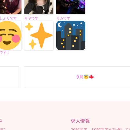
しぶりです
サヤです
リカです
です！
9月
ス
求人情報
802
20代前半～30代前半が活躍し