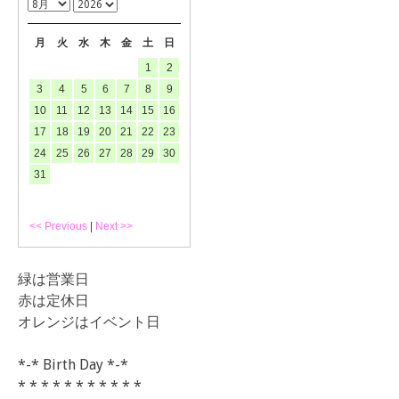
月
火
水
木
金
土
日
1
2
3
4
5
6
7
8
9
10
11
12
13
14
15
16
17
18
19
20
21
22
23
24
25
26
27
28
29
30
31
<< Previous
|
Next >>
緑は営業日
赤は定休日
オレンジはイベント日
*-* Birth Day *-*
* * * * * * * * * * *