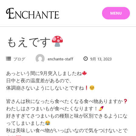
Skip
to
MENU
content
もえです
ブログ
enchante-staff
9月 13, 2023
あっという間に9月突入しましたね
日中と夜の温度差があるので、
体調崩さないようにしないとですね
皆さんは秋になったら食べたくなる食べ物ありますか
わたしはさつまいもが食べたくなります！
好きすぎてさつまいもの種類と味が区別できるようにな
ってしまいました
秋は美味しい食べ物がいっぱいなので気をつけないとで