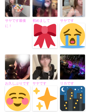
サヤです最後
初めまして
サヤです
に！
お久しぶりです
サヤです
リカです