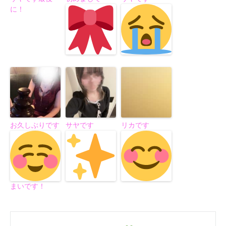
に！
お久しぶりです
サヤです
リカです
まいです！
Post