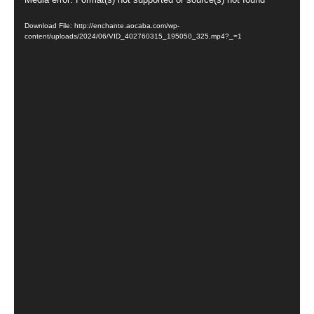
動
画
Download File: http://enchante.aocaba.com/wp-
プ
content/uploads/2024/06/VID_402760315_195050_325.mp4?_=1
レ
ー
ヤ
ー