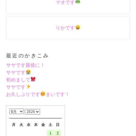
マオです
navigation
りかです
最近のかきこみ
サヤです最後に！
サヤです
初めまして
サヤです
お久しぶりです
まいです！
月
火
水
木
金
土
日
1
2