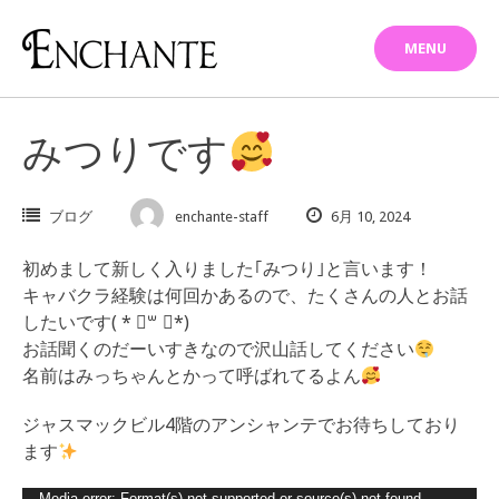
Skip
to
MENU
content
みつりです
ブログ
enchante-staff
6月 10, 2024
初めまして新しく入りました｢みつり｣と言います！
キャバクラ経験は何回かあるので、たくさんの人とお話
したいです( * ॑꒳ ॑*)
お話聞くのだーいすきなので沢山話してください
名前はみっちゃんとかって呼ばれてるよん
ジャスマックビル4階のアンシャンテでお待ちしており
ます
Media error: Format(s) not supported or source(s) not found