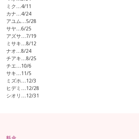
ミク…4/11
カナ…4/24
アユム…5/28
サヤ…6/25
アズサ…7/19
ミサキ…8/12
ナオ…8/24
チアキ…8/25
チエ…10/6
サキ…11/5
ミズホ…12/3
ヒデミ…12/28
シオリ…12/31
料金