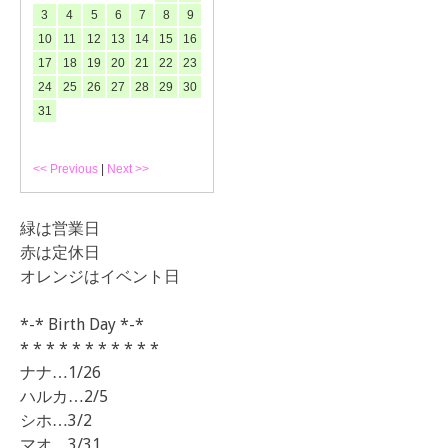
3
4
5
6
7
8
9
10
11
12
13
14
15
16
17
18
19
20
21
22
23
24
25
26
27
28
29
30
31
<< Previous
|
Next >>
緑は営業日
赤は定休日
オレンジはイベント日
*-* Birth Day *-*
* * * * * * * * * * *
ナナ…1/26
ハルカ…2/5
シホ…3/2
マオ…3/31