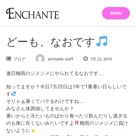
Skip
to
MENU
content
どーも、なおです
ブログ
enchante-staff
7月 23, 2019
連日梅雨のジメジメにやられてるなおです…
知ってますか？今日7月23日は1年で1番暑い日らしいで
す
そりゃぁ暑くてバテるわけですね…
みなさん体調崩してませんか？
暑いからと冷たいものばかり食べたり飲んだりし過ぎる
のも体に良くないみたいですよ
梅雨のジメジメに負け
ないように