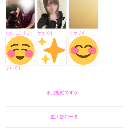
お久しぶりです
サヤです
リカです
まいです！
Post
まだ梅雨ですが…
navigation
重大告知ー