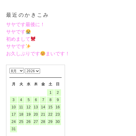
最近のかきこみ
サヤです最後に！
サヤです
初めまして
サヤです
お久しぶりです
まいです！
月
火
水
木
金
土
日
1
2
3
4
5
6
7
8
9
10
11
12
13
14
15
16
17
18
19
20
21
22
23
24
25
26
27
28
29
30
31