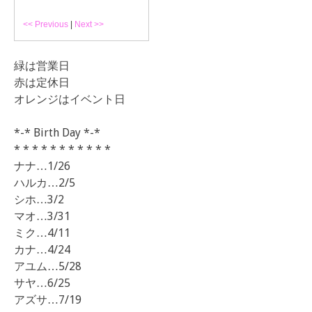
<< Previous
|
Next >>
緑は営業日
赤は定休日
オレンジはイベント日
*-* Birth Day *-*
* * * * * * * * * * *
ナナ…1/26
ハルカ…2/5
シホ…3/2
マオ…3/31
ミク…4/11
カナ…4/24
アユム…5/28
サヤ…6/25
アズサ…7/19