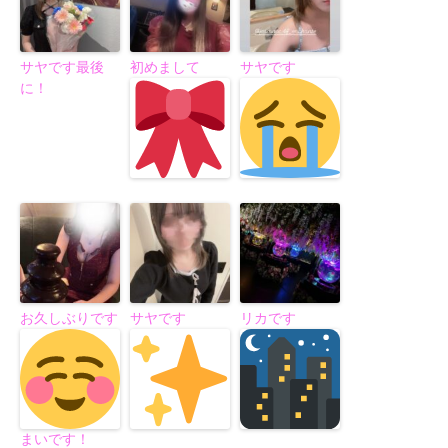
サヤです最後
初めまして
サヤです
に！
お久しぶりです
サヤです
リカです
まいです！