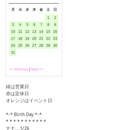
月
火
水
木
金
土
日
1
2
3
4
5
6
7
8
9
10
11
12
13
14
15
16
17
18
19
20
21
22
23
24
25
26
27
28
29
30
31
<< Previous
|
Next >>
緑は営業日
赤は定休日
オレンジはイベント日
*-* Birth Day *-*
* * * * * * * * * * *
ナナ…1/26