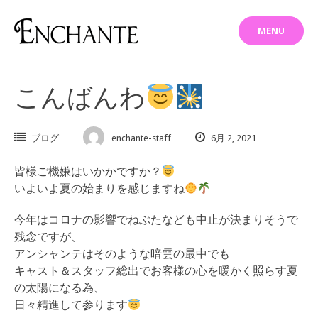
Skip
to
MENU
content
こんばんわ
ブログ
enchante-staff
6月 2, 2021
皆様ご機嫌はいかかですか？
いよいよ夏の始まりを感じますね
今年はコロナの影響でねぶたなども中止が決まりそうで
残念ですが、
アンシャンテはそのような暗雲の最中でも
キャスト＆スタッフ総出でお客様の心を暖かく照らす夏
の太陽になる為、
日々精進して参ります