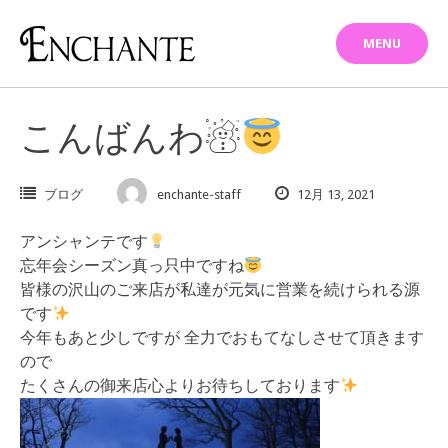
Skip
to
MENU
content
こんばんわ☃︎
ブログ
enchante-staff
12月 13, 2021
アンシャンテです
忘年会シーズン真っ只中ですね
皆様の沢山のご来店が私達が元気に営業を続けられる源
です
今年もあと少しですが 全力でおもてなしさせて頂きます
ので
たくさんの御来店心よりお待ちしております