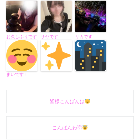
お久しぶりです
サヤです
リカです
まいです！
Post
皆様こんばんは
navigation
こんばんわ☃︎