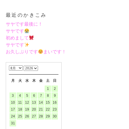
最近のかきこみ
サヤです最後に！
サヤです
初めまして
サヤです
お久しぶりです
まいです！
月
火
水
木
金
土
日
1
2
3
4
5
6
7
8
9
10
11
12
13
14
15
16
17
18
19
20
21
22
23
24
25
26
27
28
29
30
31