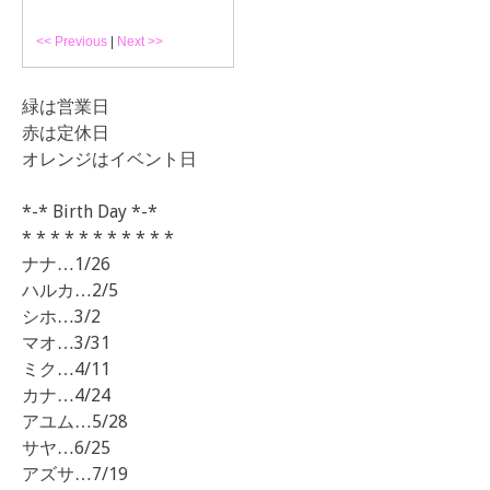
<< Previous
|
Next >>
緑は営業日
赤は定休日
オレンジはイベント日
*-* Birth Day *-*
* * * * * * * * * * *
ナナ…1/26
ハルカ…2/5
シホ…3/2
マオ…3/31
ミク…4/11
カナ…4/24
アユム…5/28
サヤ…6/25
アズサ…7/19