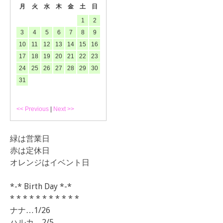
月
火
水
木
金
土
日
1
2
3
4
5
6
7
8
9
10
11
12
13
14
15
16
17
18
19
20
21
22
23
24
25
26
27
28
29
30
31
<< Previous
|
Next >>
緑は営業日
赤は定休日
オレンジはイベント日
*-* Birth Day *-*
* * * * * * * * * * *
ナナ…1/26
ハルカ…2/5