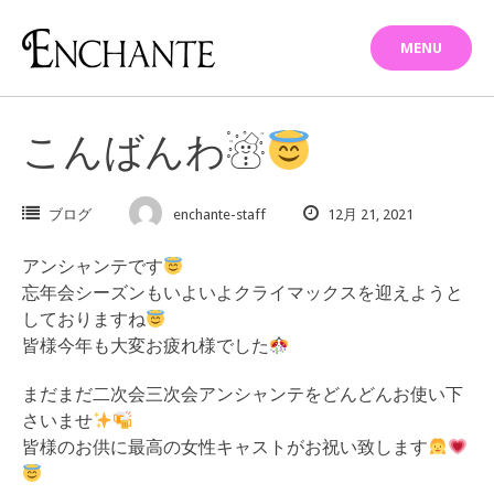
Skip
to
MENU
content
こんばんわ☃︎
ブログ
enchante-staff
12月 21, 2021
アンシャンテです
忘年会シーズンもいよいよクライマックスを迎えようと
しておりますね
皆様今年も大変お疲れ様でした
まだまだ二次会三次会アンシャンテをどんどんお使い下
さいませ
皆様のお供に最高の女性キャストがお祝い致します