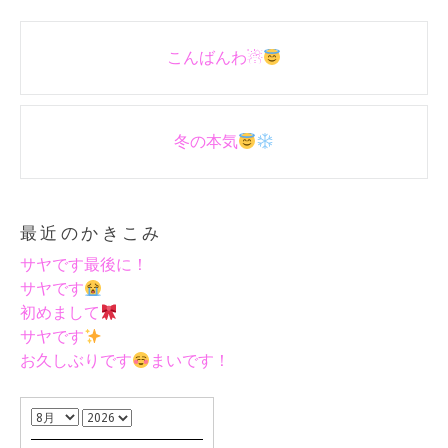
Post
こんばんわ☃︎
navigation
冬の本気
最近のかきこみ
サヤです最後に！
サヤです
初めまして
サヤです
お久しぶりです
まいです！