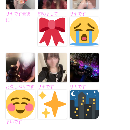
サヤです最後
初めまして
サヤです
に！
お久しぶりです
サヤです
リカです
まいです！