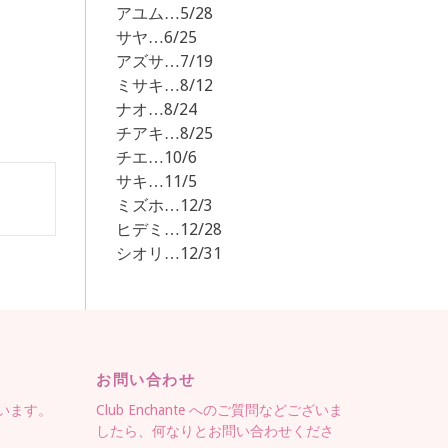
アユム…5/28
サヤ…6/25
アズサ…7/19
ミサキ…8/12
ナオ…8/24
チアキ…8/25
チエ…10/6
サキ…11/5
ミズホ…12/3
ヒデミ…12/28
シオリ…12/31
お問い合わせ
ています。
Club Enchante へのご質問などございま
したら、何なりとお問い合わせくださ