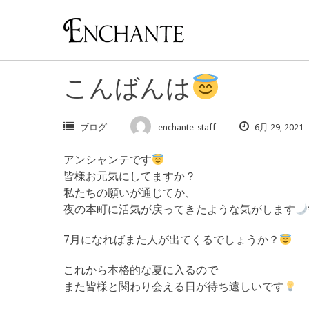
Skip
to
content
こんばんは
ブログ
enchante-staff
6月 29, 2021
アンシャンテです
皆様お元気にしてますか？
私たちの願いが通じてか、
夜の本町に活気が戻ってきたような気がします
7月になればまた人が出てくるでしょうか？
これから本格的な夏に入るので
また皆様と関わり会える日が待ち遠しいです