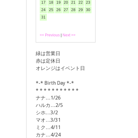
17
18
19
20
21
22
23
24
25
26
27
28
29
30
31
<< Previous
|
Next >>
緑は営業日
赤は定休日
オレンジはイベント日
*-* Birth Day *-*
* * * * * * * * * * *
ナナ…1/26
ハルカ…2/5
シホ…3/2
マオ…3/31
ミク…4/11
カナ…4/24