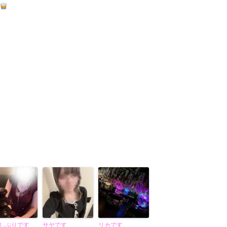
しぶりです
サヤです
リカです