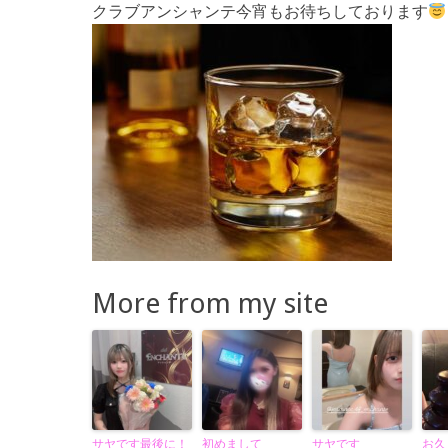
クラブアンシャンテ今宵もお待ちしております
More from my site
サヤです最後に！
初めまして
サヤです
お久