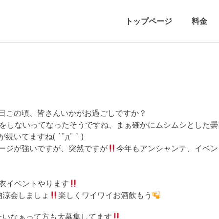
トップページ
料金
日この頃、皆さんいかがお過ごしですか？
表をしないってなったそうですね、まぁ確かにムシムシとした曇
いてますね( ´ﾟдﾟ｀)
ージが強いですが、突然ですが
今年もアンシャンテ、イベン
は浴衣イベントやります
納涼会しましょ
楽しくワイワイお酒飲もう
たいなぁって方も大募集してます