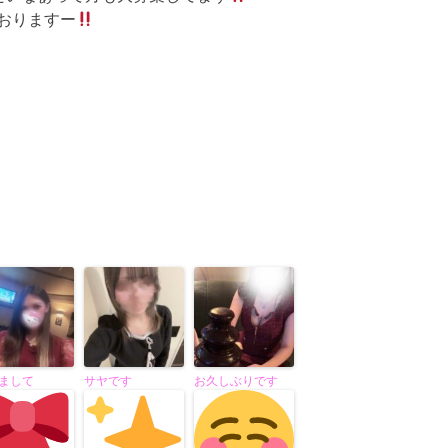
おりますー
まして
サヤです
お久しぶりです